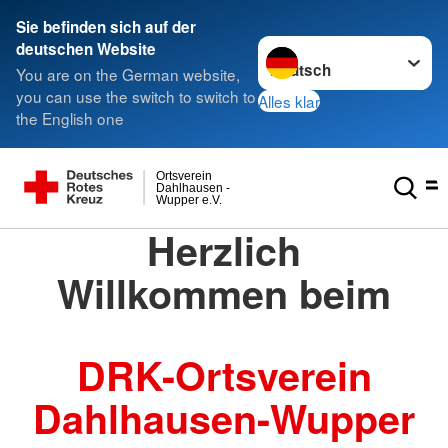
Sie befinden sich auf der
Sprache wechseln zu
deutschen Website
You are on the German website,
you can use the switch to switch to
Alles klar
the English one
Ortsverein
Dahlhausen -
Wupper e.V.
Herzlich
Willkommen beim
DRK-Ortsverein
Dahlhausen-Wupper